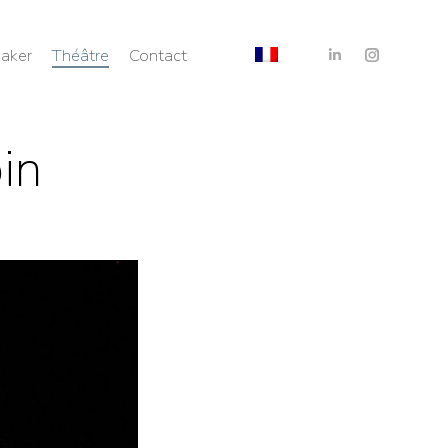
aker
Théâtre
Contact
in